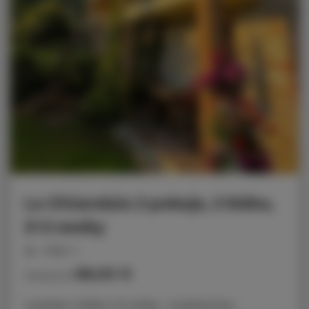
La Ghiandaia 2 pokoje, 2 łóżka,
2+2 osoby
miejsc: 4
86,00 €
Cena już od
2 pokoje, 2 łóżka, 2+2 osoby - 2 poziomowy