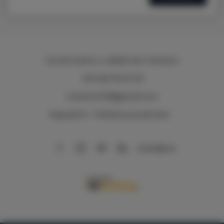
Via del Sodino 4
, 06063 San Feliciano
+39 348 719 67 09
ILSodino1738@gmail.com
Regulamin
Polityka prywatności
AirBnB
Booking