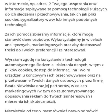
w Internecie, np. adres IP Twojego urządzenia oraz
informacje zapisywane za pomocą technologii służących
do ich śledzenia i przechowywania, takich jak pliki
IL Martin Pescatore - 2 pokoje, 2
cookies, sygnalizatory www lub innych podobnych
technologii.
łóżka, 2+2 osoby
Za ich pomocą zbieramy informacje, które mogą
miejsc: 4
stanowić dane osobowe. Wykorzystujemy je w celach
86,00 €
analitycznych, marketingowych oraz aby dostosować
Cena już od
treści do Twoich preferencji i zainteresowań.
2 pokoje, 2 łóżka, 2+2 osoby - 1 poziomowy,
Wyrażam zgodę na korzystanie z technologii
klimatyzowany apartament z balkonem
automatycznego śledzenia i zbierania danych, w tym z
plików cookies, dostęp do informacji na Twoim
SZCZEGÓŁY
urządzeniu końcowym i ich przechowywanie oraz na
przetwarzanie Twoich danych osobowych przez firmę
Beata Niewińska oraz jej partnerów, w celach
marketingowych (w tym do zautomatyzowanego
dopasowania reklam do Twoich zainteresowań i
mierzenia ich skuteczności).
Niezależnie od tego, masz również prawo odmówić