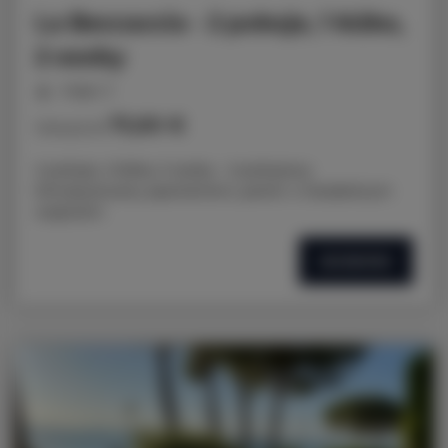
La Beccaccia - 2 pokoje, 1 łóżko,
2 osoby
miejsc: 3
71,00 €
Cena już od
2 pokoje, 2 łóżka, 3 osoby - 2-pokojowy
klimatyzowany apartament, parter z niezależnym
wejściem
SZCZEGÓŁY