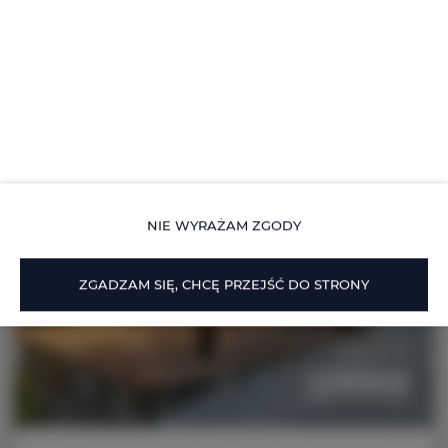
NIE WYRAŻAM ZGODY
ZGADZAM SIĘ, CHCĘ PRZEJŚĆ DO STRONY