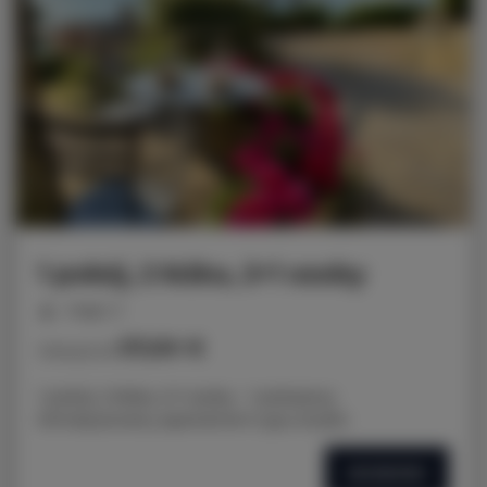
1 pokój, 2 łóżka, 2+1 osoby
miejsc: 3
57,00 €
Cena już od
1 pokój, 2 łóżka, 2+1 osoby - 1 pokojowy
klimatyzowany apartament typu studio
SZCZEGÓŁY