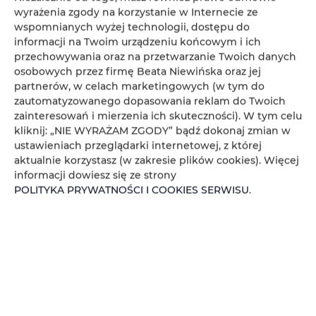
wyrażenia zgody na korzystanie w Internecie ze
wspomnianych wyżej technologii, dostępu do
informacji na Twoim urządzeniu końcowym i ich
przechowywania oraz na przetwarzanie Twoich danych
osobowych przez firmę Beata Niewińska oraz jej
partnerów, w celach marketingowych (w tym do
zautomatyzowanego dopasowania reklam do Twoich
zainteresowań i mierzenia ich skuteczności). W tym celu
kliknij: „NIE WYRAŻAM ZGODY” bądź dokonaj zmian w
ustawieniach przeglądarki internetowej, z której
aktualnie korzystasz (w zakresie plików cookies). Więcej
informacji dowiesz się ze strony
POLITYKA PRYWATNOŚCI I COOKIES SERWISU
.
La Tortora 2 pokoje, 2 łóżka, 2+2
osoby
miejsc: 4
86,00 €
Cena już od
2 pokoje, 2 łóżka, 2+2 osoby - 2 pokojowy