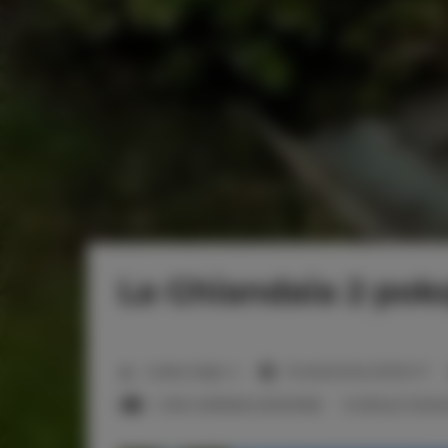
La Ghiandaia 2 poko
2
Liczba miejsc:
4
Powierzchnia:
50,00 m
1 sofa rozkładana (Sofa Bed)
możliwych dosta