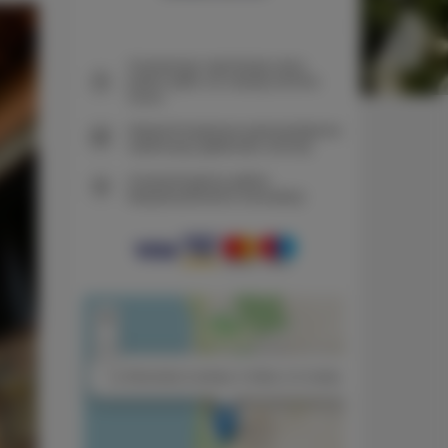
Gwarancja najniższej ceny
pokoi tylko na naszej stronie
www
Natychmiastowe potwierdzenie
rezerwacji (płatność online)
Gwarantujemy pełne
bezpieczeństwo transakcji
+
−
×
La Ghiandaia 2 pokoje, 2 łóżka, 2+2 osoby