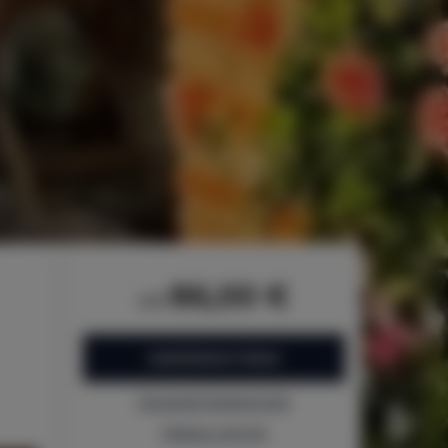
86,00 €
od
ZAREZERWUJ TERAZ
Sprawdź dostępność
Zobacz cennik