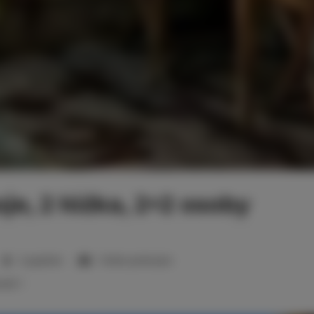
je, 2 łóżka, 2+2 osoby
2 sypialnie
1 łóżko podwójne
wek:
1