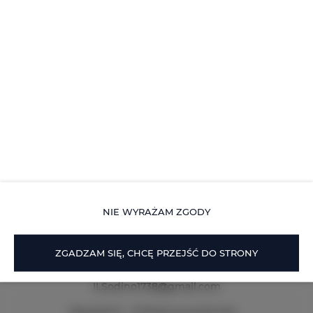
NIE WYRAŻAM ZGODY
Via del Sodino 4
, 06063 San Feliciano
ZGADZAM SIĘ, CHCĘ PRZEJŚĆ DO STRONY
+39 348 719 67 09
ILSodino1738@gmail.com
Regulamin
Polityka prywatności