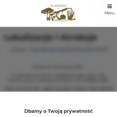
Menu
Lokalizacja i Atrakcje
https://goo.gl/maps/Sp4DHyvz2ftUmDG16
Lokalizacja:
Od domu do miasteczka jest 200m.
ą
ę
W miasteczku San Feliciano znajduj
si
knajpki, sklepy, bank,
ę
ł
bankomat, poczta, promenada nad jeziorem i inne niezb
dne us
ugi.
ż
ę
ż
ć
Jezioro jest bardzo du
e, wi
ksze ni
polskie Sniardwy. Mozna objecha
ś
ą
ś
je rowerem - w wiekszo
ci s
ciezki rowerowe.
ą
ę
ż
ł
ąć
ż
Na jeziorze znajduj
si
3 wyspy, do których mo
na dop
yn
w ró
ny
sposób (Polvese, Minore, Maggiore)
Dbamy o Twoją prywatność
ł
ł
Wokó
jest wiele winnic, gajów oliwnych, ma
ych miasteczek i starych