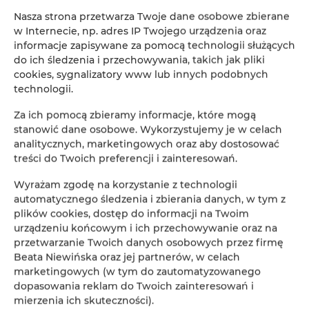
ł
ś
zameczków, pozosta
o
ci Etrusków.
Nasza strona przetwarza Twoje dane osobowe zbierane
ż
ę
Tu
za jeziorem znajduje si
Toskania. Wprost z domu, widoczny jest
w Internecie, np. adres IP Twojego urządzenia oraz
ń
toska
ski wulkan – Monte Amiata
informacje zapisywane za pomocą technologii służących
do ich śledzenia i przechowywania, takich jak pliki
cookies, sygnalizatory www lub innych podobnych
ł
ś
Odleg
o
ci: Cortona 25km, Montepulciano 40km, Pienza 70km. Arezzo
technologii.
ż
60km, Siena 80km, Montalcino 85km Perugia 25km, Asy
30km
Florencja 130km, Castiglione del Lago 20km,
Za ich pomocą zbieramy informacje, które mogą
stanowić dane osobowe. Wykorzystujemy je w celach
ż
Najbli
sze lotnisko jest w Perugii 25km,
analitycznych, marketingowych oraz aby dostosować
Rzym 180km,
treści do Twoich preferencji i zainteresowań.
Pisa 180km.
Wyrażam zgodę na korzystanie z technologii
ś
Wulkan Monte Amiata widoczny z domu ok 90km -
wietne trasy
automatycznego śledzenia i zbierania danych, w tym z
narciarskie.
plików cookies, dostęp do informacji na Twoim
urządzeniu końcowym i ich przechowywanie oraz na
Dobry dojazd samochodem z Polski. Bardzo dobry dojazd z autostrady –
przetwarzanie Twoich danych osobowych przez firmę
kilka minut. Atrakcje: Miasta historii i sztuki, góry, jezioro, rowery,
ż
ą
Beata Niewińska oraz jej partnerów, w celach
eglowanie, k
piele w jeziorze, bieganie, trekking, joga, gotowanie
ł
ż
w
oskie jedzenie i styl
ycia
marketingowych (w tym do zautomatyzowanego
dopasowania reklam do Twoich zainteresowań i
Za co pokochacie to miejsce?
mierzenia ich skuteczności).