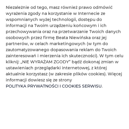
- teren ogrodzony,
ż
ł
ł
- niezale
ne apartamenty z w
asnymi kuchniami i
azienkami,
Niezależnie od tego, masz również prawo odmówić
ść
- blisko
jeziora,
wyrażenia zgody na korzystanie w Internecie ze
- lokalizacja panoramiczna na wgórzu,
wspomnianych wyżej technologii, dostępu do
ł
ą
ą
- basen infinity ze s
on
wod
,
informacji na Twoim urządzeniu końcowym i ich
ł
ż
- lokalizacja w sercu W
och (Umbria, w pobli
u Toskania),
przechowywania oraz na przetwarzanie Twoich danych
- blisko cywilizacji ale cicho i ustronnie,
osobowych przez firmę Beata Niewińska oraz jej
ż
- niezale
ne i dyskretne apartamenty,
partnerów, w celach marketingowych (w tym do
- bliskie knajpki,
zautomatyzowanego dopasowania reklam do Twoich
ż
ę
ę
- du
y wewn
trzny zamkni
ty parking,
ś
ć
-
wietna sie
dróg i komunikacji,
zainteresowań i mierzenia ich skuteczności). W tym celu
ą
- w s
siedzwtwie natury,
kliknij: „NIE WYRAŻAM ZGODY” bądź dokonaj zmian w
- promenada nad jeziorem,
ustawieniach przeglądarki internetowej, z której
- park wodny blisko,
aktualnie korzystasz (w zakresie plików cookies). Więcej
ę
ą
ą
- okolica obj
ta prawn
ochron
krajobrazu
informacji dowiesz się ze strony
POLITYKA PRYWATNOŚCI I COOKIES SERWISU
.
Check-in 16:00-20:00
Check-out 10:00