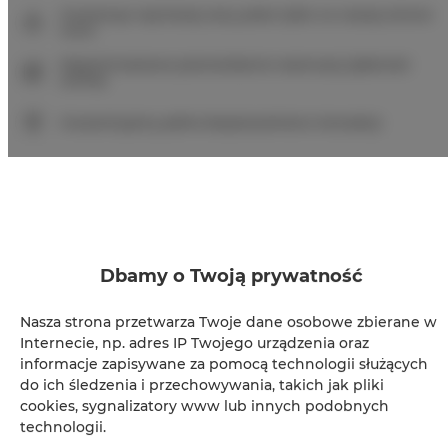
Gwarancja najniższej ceny pokoi tylko na naszej stronie
www
Natychmiastowe potwierdzenie rezerwacji (płatność
online)
Gwarantujemy pełne bezpieczeństwo transakcji
Dbamy o Twoją prywatność
+
−
Nasza strona przetwarza Twoje dane osobowe zbierane w
×
La Tortora 2 pokoje, 2 łóżka, 2+2 osoby
Internecie, np. adres IP Twojego urządzenia oraz
informacje zapisywane za pomocą technologii służących
do ich śledzenia i przechowywania, takich jak pliki
cookies, sygnalizatory www lub innych podobnych
technologii.