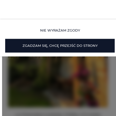
NIE WYRAŻAM ZGODY
ZGADZAM SIĘ, CHCĘ PRZEJŚĆ DO STRONY
La Ghiandaia 2 pokoje, 2 łóżka, 2+2 osoby