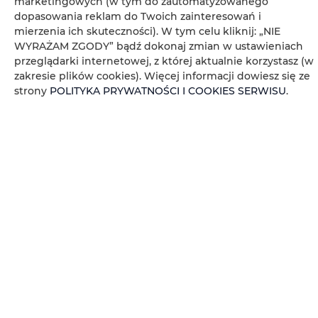
marketingowych (w tym do zautomatyzowanego
dopasowania reklam do Twoich zainteresowań i
Klimatyzacja
mierzenia ich skuteczności). W tym celu kliknij: „NIE
WYRAŻAM ZGODY” bądź dokonaj zmian w ustawieniach
Wnęka kuchenna
przeglądarki internetowej, z której aktualnie korzystasz (w
zakresie plików cookies). Więcej informacji dowiesz się ze
Obiekt dla niepalących
strony
POLITYKA PRYWATNOŚCI I COOKIES SERWISU
.
Obiekt przyjazny dla dzieci
Bezpłatne Wi-Fi
KALENDARZ DOSTĘPNOŚCI
WŁAŚCIWOŚCI POKOJU
ZASADY I OPŁATY