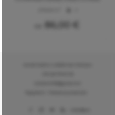
2
50,00 m
5
86,00 €
Od
Via del Sodino 4
, 06063 San Feliciano
+39 348 719 67 09
ILSodino1738@gmail.com
Regulamin
Polityka prywatności
AirBnB
Booking