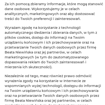
Za ich pomocą zbieramy informacje, które mogą stanowić
dane osobowe. Wykorzystujemy je w celach
analitycznych, marketingowych oraz aby dostosować
treści do Twoich preferencji i zainteresowań.
Leaflet
| ©
OpenStreetMap
contributors
Wyrażam zgodę na korzystanie z technologii
ZOBACZ NA MAPIE
automatycznego śledzenia i zbierania danych, w tym z
plików cookies, dostęp do informacji na Twoim
urządzeniu końcowym i ich przechowywanie oraz na
ZAREZERWUJ TERAZ
przetwarzanie Twoich danych osobowych przez firmę
Beata Niewińska oraz jej partnerów, w celach
marketingowych (w tym do zautomatyzowanego
Udogodnienia
dopasowania reklam do Twoich zainteresowań i
mierzenia ich skuteczności).
Basen odkryty
Niezależnie od tego, masz również prawo odmówić
wyrażenia zgody na korzystanie w Internecie ze
wspomnianych wyżej technologii, dostępu do informacji
Grill
na Twoim urządzeniu końcowym i ich przechowywania
oraz na przetwarzanie Twoich danych osobowych przez
Zwierzęta dozwolone
firmę Beata Niewińska oraz jej partnerów, w celach