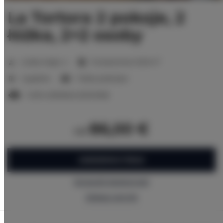
La Tortora 2 pokoje, 2
łóżka, 2+2 osoby
2
Liczba miejsc:
4
Powierzchnia:
31,00 m
1 sypialnia
1 łóżko podwójne
1 sofa rozkładana (Sofa Bed)
86,00 €
od
ZAREZERWUJ TERAZ
Sprawdź dostępność
Zobacz cennik