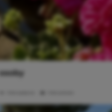
1 osoby
1 łóżko pojedyncze
1 łóżko podwójne