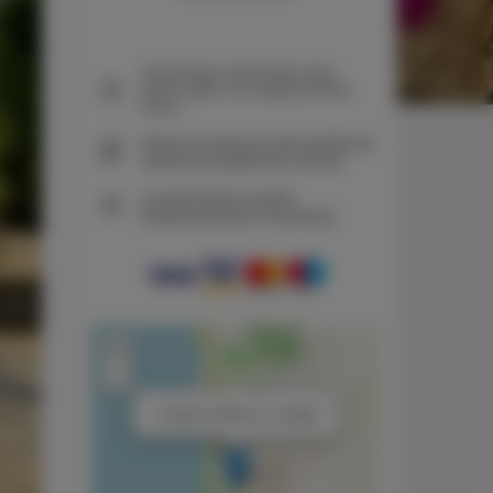
Gwarancja najniższej ceny
pokoi tylko na naszej stronie
www
Natychmiastowe potwierdzenie
rezerwacji (płatność online)
Gwarantujemy pełne
bezpieczeństwo transakcji
+
−
×
1 pokój, 2 łóżka, 2+1 osoby