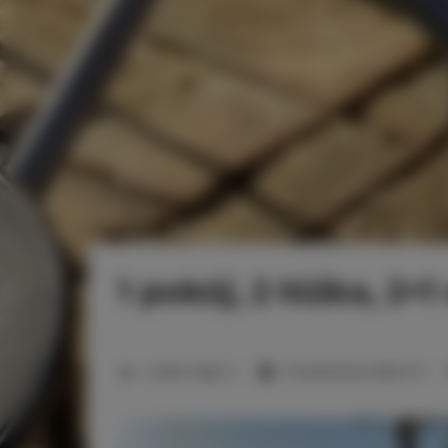
1 pokój, 2 łóżka, 2+
2
Liczba miejsc:
3
Powierzchnia:
28,20 m