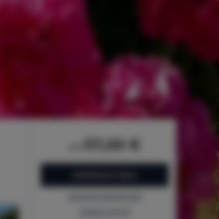
57,00 €
od
ZAREZERWUJ TERAZ
Sprawdź dostępność
Zobacz cennik