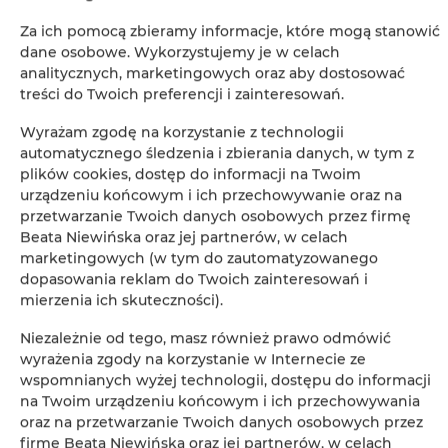
Za ich pomocą zbieramy informacje, które mogą stanowić
dane osobowe. Wykorzystujemy je w celach
analitycznych, marketingowych oraz aby dostosować
treści do Twoich preferencji i zainteresowań.
Wyrażam zgodę na korzystanie z technologii
Leaflet
| ©
OpenStreetMap
contributors
automatycznego śledzenia i zbierania danych, w tym z
ZOBACZ NA MAPIE
plików cookies, dostęp do informacji na Twoim
urządzeniu końcowym i ich przechowywanie oraz na
przetwarzanie Twoich danych osobowych przez firmę
ZAREZERWUJ TERAZ
Beata Niewińska oraz jej partnerów, w celach
marketingowych (w tym do zautomatyzowanego
dopasowania reklam do Twoich zainteresowań i
Udogodnienia
mierzenia ich skuteczności).
Niezależnie od tego, masz również prawo odmówić
Basen odkryty
wyrażenia zgody na korzystanie w Internecie ze
wspomnianych wyżej technologii, dostępu do informacji
na Twoim urządzeniu końcowym i ich przechowywania
Grill
oraz na przetwarzanie Twoich danych osobowych przez
firmę Beata Niewińska oraz jej partnerów, w celach