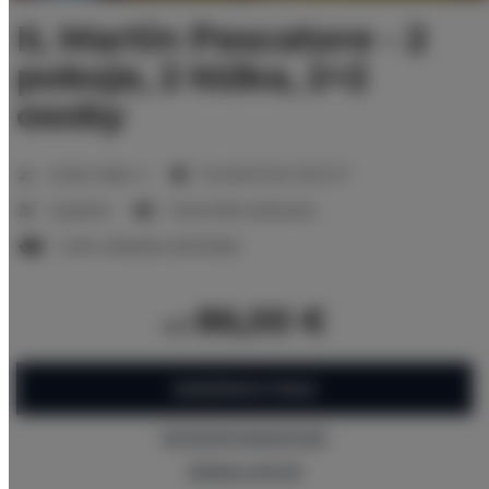
IL Martin Pescatore - 2
pokoje, 2 łóżka, 2+2
osoby
2
Liczba miejsc:
4
Powierzchnia:
32,10 m
1 sypialnia
1 duże łóżko podwójne
1 sofa rozkładana (Sofa Bed)
86,00 €
od
ZAREZERWUJ TERAZ
Sprawdź dostępność
Zobacz cennik