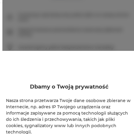
Gwarancja najniższej ceny pokoi tylko na naszej stronie
www
Natychmiastowe potwierdzenie rezerwacji (płatność
online)
Gwarantujemy pełne bezpieczeństwo transakcji
Dbamy o Twoją prywatność
+
Nasza strona przetwarza Twoje dane osobowe zbierane w
−
Internecie, np. adres IP Twojego urządzenia oraz
×
IL Martin Pescatore - 2 pokoje, 2 łóżka, 2+2 osoby
informacje zapisywane za pomocą technologii służących
do ich śledzenia i przechowywania, takich jak pliki
cookies, sygnalizatory www lub innych podobnych
technologii.