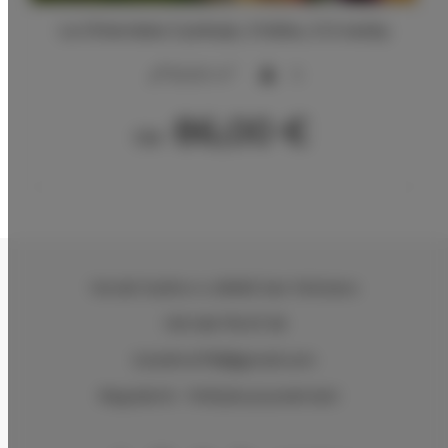
La Ghiandaia 2 pokoje, 2 łóżka, 2+2 osoby
2
50,00 m
5
86,00 €
Od
Via del Sodino 4
, 06063 San Feliciano
+39 348 719 67 09
ILSodino1738@gmail.com
Regulamin
Polityka prywatności