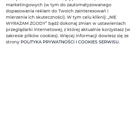
Zwierzęta dozwolone
marketingowych (w tym do zautomatyzowanego
dopasowania reklam do Twoich zainteresowań i
mierzenia ich skuteczności). W tym celu kliknij: „NIE
Klimatyzacja
WYRAŻAM ZGODY” bądź dokonaj zmian w ustawieniach
przeglądarki internetowej, z której aktualnie korzystasz (w
Wnęka kuchenna
zakresie plików cookies). Więcej informacji dowiesz się ze
strony
POLITYKA PRYWATNOŚCI I COOKIES SERWISU
.
Obiekt dla niepalących
Obiekt przyjazny dla dzieci
Bezpłatne Wi-Fi
KALENDARZ DOSTĘPNOŚCI
WŁAŚCIWOŚCI POKOJU