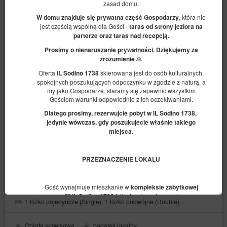
zasad domu.
, która nie
W domu znajduje si
ę
prywatna cz
ęść
Gospodarzy
jest częścią wspólną dla Gości -
taras od strony jeziora na
parterze oraz taras nad recepcj
ą
.
Prosimy o nienaruszanie prywatno
ś
ci. Dzi
ę
kujemy za
🙏
zrozumienie
Oferta
skierowana jest do osób kulturalnych,
IL Sodino 1738
spokojnych poszukujących odpoczynku w zgodzie z naturą, a
my jako Gospodarze, staramy się zapewnić wszystkim
Gościom warunki odpowiednie z ich oczekiwaniami.
Dlatego prosimy, rezerwujcie pobyt w
IL Sodino 1738
,
jedynie wówczas, gdy poszukujecie w
ł
a
ś
nie takiego
miejsca.
1 pokój, 2 łóżka, 2+1 osoby
PRZEZNACZENIE LOKALU
Dostępna liczba: 1
Gość wynajmuje mieszkanie w
kompleksie zabytkowej
2
3 osoby
pow. 28,20 m
tylko i wyłącznie na cele
willi
IL Sodino 1738
1 łóżko pojedyncze (Single), 1 łóżko podwójne (Double)
krótkoterminowego najmu na doby, na zasadach zawartych w
rezerwacji, zwanym też wynajmem turystycznym
lub wakacyjnym. Nie jest to najem na cele mieszkaniowe.
Opłata serwisowa
podatek lokalny