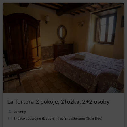
W szczególności zabrania się przechowywania w lokalu
materiałów niebezpiecznych dla zdrowia: substancji
toksycznych, wybuchowych i innych niezgodnych z prawem.
CZYSTO
ŚĆ
Gość zobowiązuje się utrzymać czystość w lokalu, ale także
przestrzegać zasad porządku. Zasady utrzymania porządku
obowiązują też na miejscach postojowych dla pojazdów oraz
na terenie całej nieruchomości, w tym miejsc wypoczynku i
altany.
Konieczne jest SEGREGOWANIE nieczysto
ś
ci, które nale
ż
y
oddziela
ć
ju
ż
na etapie zbierania w apartamencie.
Instrukcja segregowania znajduje si
ę
w dalszej cz
ęś
ci
segregatora.
Brak
, zgodnie z informacjami
PRAWID
Ł
OWEJ SEGREGACJI
na pojemnikach na parkingu, może spowodować naliczenie
La Tortora 2 pokoje, 2 łóżka, 2+2 osoby
dodatkowej opłaty lub pobranie z kaucji. Wloskie slużby
dokladnie kontrolują odbierane odpady i nakaadają
wysokie
4 osoby
, za nieprzestrzeganie
kary
PRAWID
Ł
OWEJ
SEGREGACJI
Ś
MIECI.
1 łóżko podwójne (Double), 1 sofa rozkładana (Sofa Bed)