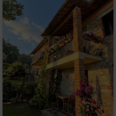
harmonii z natur
ą
.
Absolutnie niedopuszczalne jest wprowadzanie do basenu
zwierząt lub załatwianie potrzeb fizjologicznych w basenie. W
takim przypadku Gość zostanie obciążony kosztami wymiany
wody w basenie, koniecznej dezynfekcji oraz innymi kosztami,
które to spowoduje.
BEZPIECZE
Ń
STWO
Każdorazowo przed opuszczeniem lokalu, Gość jest
zobowiązany do zamknięcia wszystkich okien, złożenia
parasola przed apartamentem oraz odłożenia leżaków aby
uniknąć szkód spowodowanych nagłą zamianą pogody.
Należy również sprawdzić czy wszystkie urządzenia
elektryczne zostały odłączone, a wszystkie krany zakręcone.
Przed wyjściem z mieszkania należy koniecznie
wyłączyć klimatyzację lub ogrzewanie.
Do ochrony przed
nadmiernym nas
ł
onecznieniem, s
ł
u
żą
wewn
ę
trzne
okiennice.
Zabrania się używania urządzeń elektrycznych nie będących
na wyposażeniu mieszkania.