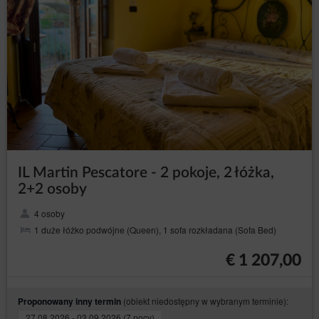
KLUCZE I ZAMKI
Samowolne instalowanie dodatkowego zamka lub wymiana
zamka w drzwiach jest niedopuszczalna. Jeśli Gość zgubi
swój klucz lub pilot do bramy, należy skontaktować się jak
najszybciej z Wynajmującym w celu ustalenia planu
postępowania.
Awaryjne otwieranie drzwi przez Wynajmującego w
przypadku zgubienia kluczy przez Gościa lub chwilowego
braku dostępu do kluczy obciąży Gościa następującymi
kosztami administracyjnymi:
Dni powszednie między godziną 8 rano a 20 wieczorem –
IL Martin Pescatore - 2 pokoje, 2 łóżka,
EUR 50, inne godziny, a także święta - EUR 100.
2+2 osoby
Koszt dorabiania kluczy, ewentualnie nowego zamka z
4 osoby
powodu zgubienia klucza dodatkowo obciąży Gościa.
1 duże łóżko podwójne (Queen), 1 sofa rozkładana (Sofa Bed)
KONSERWACJA LOKALU
€ 1 207,00
Gość zobowiązuje się informować Wynajmującego o
(obiekt niedostępny w wybranym terminie):
Proponowany inny termin
wszystkich usterkach, szkodach i problemach powstających w
lokalu. W przypadku naglym należy najpierw
27.08.2026 - 03.09.2026 (7 nocy)