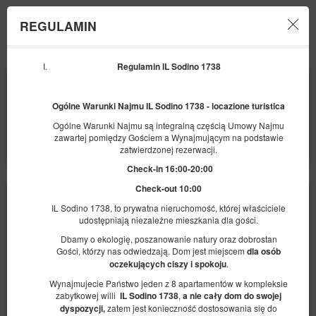
REGULAMIN
Menu
Regulamin IL Sodino 1738
POCZĄTEK
KONIEC
11
14
SIERPNIA
SIERPNIA
2026
2026
Ogólne Warunki Najmu
IL Sodino 1738
- locazione turistica
Ogólne Warunki Najmu są integralną częścią Umowy Najmu
LICZBA OSÓB
zawartej pomiędzy Gościem a Wynajmującym na podstawie
2
FILTRY
zatwierdzonej rezerwacji.
Check-in 16:00-20:00
Check-out 10:00
IL Sodino 1738, to prywatna nieruchomość, której właściciele
udostępniają niezależne mieszkania dla gości.
Dbamy o ekologię, poszanowanie natury oraz dobrostan
Gości, którzy nas odwiedzają. Dom jest miejscem
dla osób
.
oczekuj
ą
cych ciszy i spokoju
Wynajmujecie Państwo jeden z 8 apartamentów w kompleksie
zabytkowej willi
,
IL Sodino 1738
a nie ca
ł
y dom do swojej
zatem jest konieczność dostosowania się do
dyspozycji,