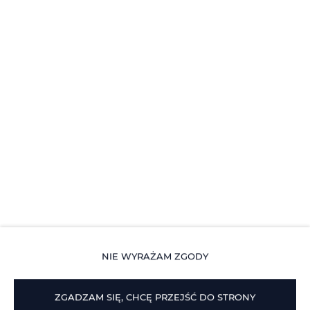
Basen jest czynny od 1 maja do 1 października
Depozyt na poczet zniszczeń w wysokości EUR 100 jest
wymagany przy przyjeździe. Będzie to płatność
gotówkowa. Depozyt zostanie zwrócony w gotówce po
sprawdzeniu stanu obiektu.
Do pobytu doliczana jest jednorazowa opłata za
serwisowa w wysokości 85 € na pokrycie kosztó
sprzątania oraz za ręczniki, pościele, używanie basenu,
parkingu, wywozu śmieci, energii elektrycznej z
wyłaczeniem używanej do ogrzewania/klimatyzacji.
NIE WYRAŻAM ZGODY
Via del Sodino 4
, 06063 San Feliciano
ZGADZAM SIĘ, CHCĘ PRZEJŚĆ DO STRONY