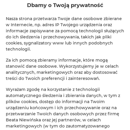
zbędnego oczekiwania jak najszybciej otrzymać klucze
Dbamy o Twoją prywatność
do apartamentu – KONIECZNIE zadzwoń do obietu na
numer kontaktowy na 1 godzinę przed Twoim
Nasza strona przetwarza Twoje dane osobowe zbierane
przyjazdem.
w Internecie, np. adres IP Twojego urządzenia oraz
informacje zapisywane za pomocą technologii służących
Check-in 16:00-20:00
do ich śledzenia i przechowywania, takich jak pliki
Check-out 10:00
cookies, sygnalizatory www lub innych podobnych
technologii.
Za ich pomocą zbieramy informacje, które mogą
Płatność za cały pobyt należy uregulować przed
stanowić dane osobowe. Wykorzystujemy je w celach
przyjazdem (płatność online przez booking. com).
analitycznych, marketingowych oraz aby dostosować
treści do Twoich preferencji i zainteresowań.
Goście korzystający z urządzenia GPS jako adres
docelowy powinni wpisać:
Wyrażam zgodę na korzystanie z technologii
automatycznego śledzenia i zbierania danych, w tym z
Via del Sodino 4, San Feliciano (PG)
plików cookies, dostęp do informacji na Twoim
urządzeniu końcowym i ich przechowywanie oraz na
przetwarzanie Twoich danych osobowych przez firmę
Ogrzewanie / Klimatyzacja w apartamencie jest dostępna
Beata Niewińska oraz jej partnerów, w celach
za dodatkową opłatą w wysokości 10 EUR za dzień.
marketingowych (w tym do zautomatyzowanego