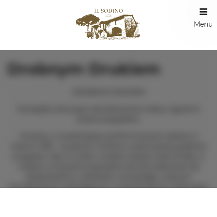
Menu
Drobnym Drukiem
DROBNYM DRUKIEM
Szczegóły dotyczące zameldowania należy uzgodnić
przed przyjazdem.
Prosimy o wcześniejsze poinformowanie obiektu Il
Sodino 1738 - Locazione Turistica o planowanej godzinie
przyjazdu. Aby to zrobić, możesz wpisać treść prośby w
miejscu na życzenia specjalne lub skontaktować się
bezpośrednio z obiektem, korzystając z danych
kontaktowych widniejących w potwierdzeniu rezerwacji.
Ponieważ w IL Sodino recepcja jest czynna wyłącznie w
czasie check in, to dla twojej wygody, abyś mógł bez