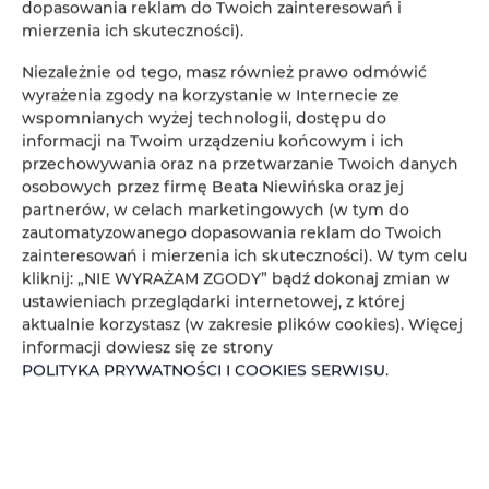
dopasowania reklam do Twoich zainteresowań i
Przy check in, prosimy o depozyt 100€ gotówką, który
mierzenia ich skuteczności).
jest zwrotny w dniu wyjazdu.
W przypadku przyjazdu ze zwierzętami obowiązuje
Niezależnie od tego, masz również prawo odmówić
dodatkowa opłata w wysokości 30 EUR za zwierzę na
wyrażenia zgody na korzystanie w Internecie ze
pobyt.
wspomnianych wyżej technologii, dostępu do
informacji na Twoim urządzeniu końcowym i ich
Do obiektu można przyjechać z maksymalnie 1
przechowywania oraz na przetwarzanie Twoich danych
zwierzęciem.
osobowych przez firmę Beata Niewińska oraz jej
partnerów, w celach marketingowych (w tym do
Sprzedaż jedzenia i napojów w tym obiekcie jest
zautomatyzowanego dopasowania reklam do Twoich
niedostępna niedostępna
zainteresowań i mierzenia ich skuteczności). W tym celu
W momencie zameldowania wymagane jest okazanie
kliknij: „NIE WYRAŻAM ZGODY” bądź dokonaj zmian w
ważnego dowodu tożsamości ze zdjęciem. Życzenia
ustawieniach przeglądarki internetowej, z której
specjalne zostaną zrealizowane w zależności od
aktualnie korzystasz (w zakresie plików cookies). Więcej
dostępności, a ich realizacja może podlegać dodatkowej
informacji dowiesz się ze strony
opłacie.
POLITYKA PRYWATNOŚCI I COOKIES SERWISU
.
W obiekcie obowiązuje zakaz organizowania wieczorów
panieńskich, kawalerskich itp.