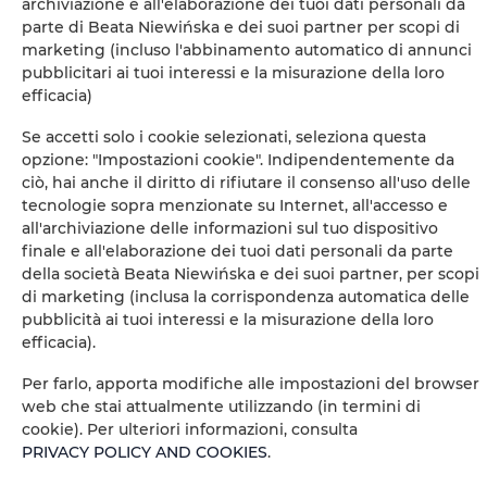
archiviazione e all'elaborazione dei tuoi dati personali da
Sitting area
parte di Beata Niewińska e dei suoi partner per scopi di
marketing (incluso l'abbinamento automatico di annunci
Washing machine
pubblicitari ai tuoi interessi e la misurazione della loro
efficacia)
Private bathroom
Se accetti solo i cookie selezionati, seleziona questa
opzione: "Impostazioni cookie". Indipendentemente da
Bidè
ciò, hai anche il diritto di rifiutare il consenso all'uso delle
tecnologie sopra menzionate su Internet, all'accesso e
all'archiviazione delle informazioni sul tuo dispositivo
Dining area
finale e all'elaborazione dei tuoi dati personali da parte
della società Beata Niewińska e dei suoi partner, per scopi
Table
di marketing (inclusa la corrispondenza automatica delle
pubblicità ai tuoi interessi e la misurazione della loro
efficacia).
Wine glasses
Per farlo, apporta modifiche alle impostazioni del browser
Bottle of water
web che stai attualmente utilizzando (in termini di
cookie). Per ulteriori informazioni, consulta
PRIVACY POLICY AND COOKIES
.
Stovetop