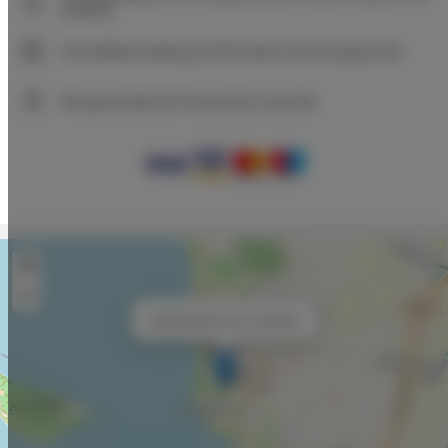
website
Immediate booking confirmation (online payment)
We guarantee full transaction security
+
−
×
Apartamento con 2 camere