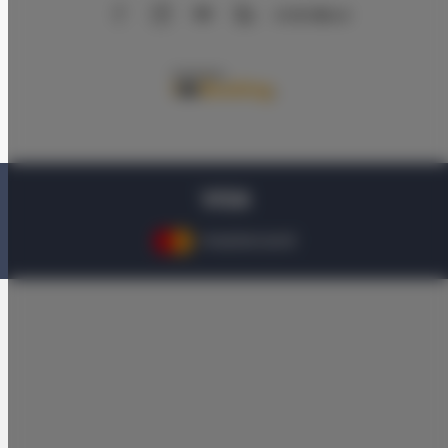
AirBnB
Booking