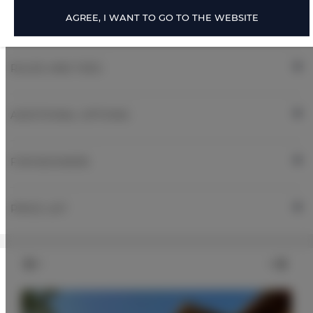
AGREE, I WANT TO GO TO THE WEBSITE
ROOM PROPERTIES
RULES AND FEES
ADDITIONAL OPTIONS
FOR BOOKERS
PRICE LIST