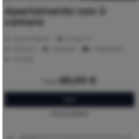
Apartamento con 2
camere
2
Number of guests:
5
Size:
50,00 m
2 bedrooms
1 double bed
1 single sofa bed
1 bunk bed
86,00 €
from
BOOK
Check availability
The guarantee of the lowest price of rooms only on our