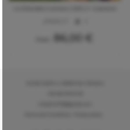
La Ghiandaia 2 camere, 2 letti, 2 + 2 persone
2
50,00 m
5
86,00 €
From
Via del Sodino 4
, 06063 San Feliciano
+39 348 719 67 09
ILSodino1738@gmail.com
Terms and Conditions
Privacy policy