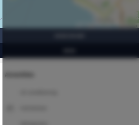
Leaflet
| ©
OpenStreetMap
contributors
SHOW ON MAP
BOOK
Amenities
Air conditioning
Full kitchen
Refrigerator