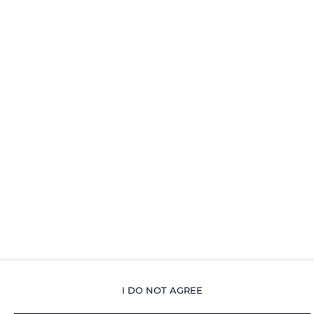
Barbeque grills
Pets allowed
Air conditioning
Kitchenette
All public areas non-smoking
Children welcome
Free Wi-Fi
I DO NOT AGREE