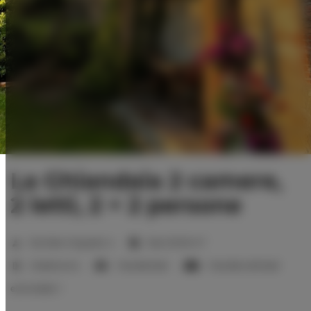
La Ghiandaia 2 camere,
2 letti, 2 + 2 persone
2
Number of guests:
4
Size:
50,00 m
2 bedrooms
1 double bed
1 double sofa bed
extra beds:
1