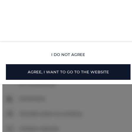
Inner courtyard view
Outdoor parking
Outdoor pool
Barbeque grills
I DO NOT AGREE
Pets allowed
AGREE, I WANT TO GO TO THE WEBSITE
Air conditioning
Kitchenette
All public areas non-smoking
Children welcome