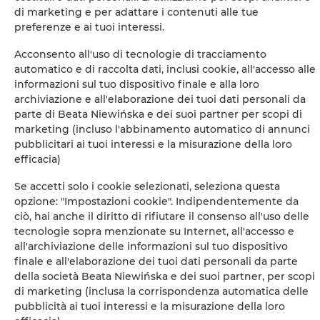
di marketing e per adattare i contenuti alle tue
Wardrobe / closet
preferenze e ai tuoi interessi.
Acconsento all'uso di tecnologie di tracciamento
Mosquito net
automatico e di raccolta dati, inclusi cookie, all'accesso alle
informazioni sul tuo dispositivo finale e alla loro
Divano
archiviazione e all'elaborazione dei tuoi dati personali da
parte di Beata Niewińska e dei suoi partner per scopi di
marketing (incluso l'abbinamento automatico di annunci
Sitting area
pubblicitari ai tuoi interessi e la misurazione della loro
efficacia)
Washing machine
Se accetti solo i cookie selezionati, seleziona questa
opzione: "Impostazioni cookie". Indipendentemente da
Cleaning products
ciò, hai anche il diritto di rifiutare il consenso all'uso delle
tecnologie sopra menzionate su Internet, all'accesso e
Private bathroom
all'archiviazione delle informazioni sul tuo dispositivo
finale e all'elaborazione dei tuoi dati personali da parte
della società Beata Niewińska e dei suoi partner, per scopi
Bidè
di marketing (inclusa la corrispondenza automatica delle
pubblicità ai tuoi interessi e la misurazione della loro
Flat-screen TV