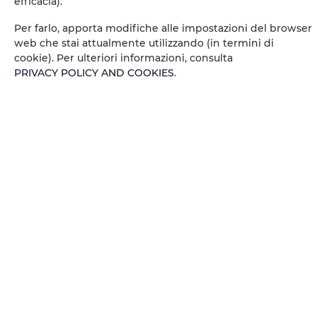
efficacia).
Per farlo, apporta modifiche alle impostazioni del browser
Dining area
web che stai attualmente utilizzando (in termini di
cookie). Per ulteriori informazioni, consulta
Table
PRIVACY POLICY AND COOKIES
.
Wine glasses
Bottle of water
Barbeque grills
Oven
Stovetop
Electric kettle