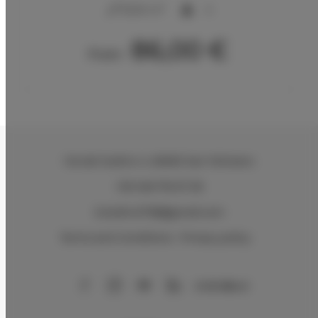
2
31,00 m
4
86,00 €
From
Via del Sodino 4
, 06063 San Feliciano
+39 348 719 67 09
ILSodino1738@gmail.com
Terms and Conditions
Privacy policy
AirBnB
Booking