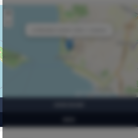
+
−
×
La Ghiandaia 2 camere, 2 letti, 2 + 2 persone
Leaflet
| ©
OpenStreetMap
contributors
SHOW ON MAP
BOOK