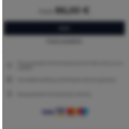
86,00 €
from
BOOK
Check availability
The guarantee of the lowest price of rooms only on our
website
Immediate booking confirmation (online payment)
We guarantee full transaction security