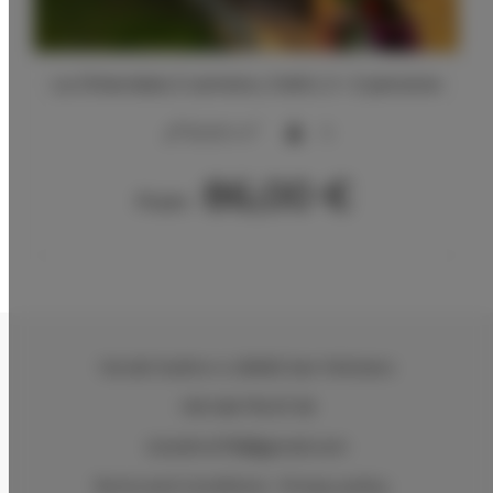
La Ghiandaia 2 camere, 2 letti, 2 + 2 persone
2
50,00 m
5
86,00 €
From
Via del Sodino 4
, 06063 San Feliciano
+39 348 719 67 09
ILSodino1738@gmail.com
Terms and Conditions
Privacy policy