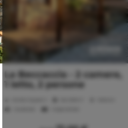
La Beccaccia - 2 camere,
1 letto, 2 persone
2
Number of guests:
3
Size:
29,60 m
1 bedroom
1 double bed
1 single sofa bed