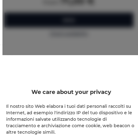
71,00 €
from
BOOK
Check availability
The guarantee of the lowest price of rooms only on our
website
Immediate booking confirmation (online payment)
We guarantee full transaction security
We care about your privacy
Il nostro sito Web elabora i tuoi dati personali raccolti su
Internet, ad esempio l'indirizzo IP del tuo dispositivo e le
informazioni salvate utilizzando tecnologie di
tracciamento e archiviazione come cookie, web beacon o
altre tecnologie simili.