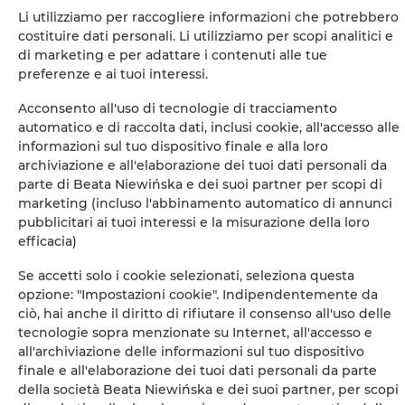
+
Li utilizziamo per raccogliere informazioni che potrebbero
−
costituire dati personali. Li utilizziamo per scopi analitici e
×
di marketing e per adattare i contenuti alle tue
La Beccaccia - 2 camere, 1 letto, 2 persone
preferenze e ai tuoi interessi.
Acconsento all'uso di tecnologie di tracciamento
automatico e di raccolta dati, inclusi cookie, all'accesso alle
informazioni sul tuo dispositivo finale e alla loro
archiviazione e all'elaborazione dei tuoi dati personali da
parte di Beata Niewińska e dei suoi partner per scopi di
marketing (incluso l'abbinamento automatico di annunci
pubblicitari ai tuoi interessi e la misurazione della loro
efficacia)
Leaflet
| ©
OpenStreetMap
contributors
Se accetti solo i cookie selezionati, seleziona questa
SHOW ON MAP
opzione: "Impostazioni cookie". Indipendentemente da
ciò, hai anche il diritto di rifiutare il consenso all'uso delle
BOOK
tecnologie sopra menzionate su Internet, all'accesso e
all'archiviazione delle informazioni sul tuo dispositivo
finale e all'elaborazione dei tuoi dati personali da parte
della società Beata Niewińska e dei suoi partner, per scopi
Amenities