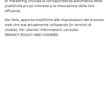
di marketing (inclusa la corrispondenza automatica delle
pubblicità ai tuoi interessi e la misurazione della loro
Outdoor pool
efficacia).
Per farlo, apporta modifiche alle impostazioni del browser
Barbeque grills
web che stai attualmente utilizzando (in termini di
cookie). Per ulteriori informazioni, consulta
Pets allowed
PRIVACY POLICY AND COOKIES
.
Air conditioning
Kitchenette
All public areas non-smoking
Children welcome
Free Wi-Fi