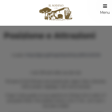
Menu
Posizione e Attrazioni
https://goo.gl/maps/Sp4DHyvz2ftUmDG16
Località:
è solo 200 metri dalla casa alla città.
Nel paese di San Feliciano sono presenti pub, negozi, banca, bancomat,
ufficio postale, lungolago e altri servizi necessari
Il lago è molto grande con una superficie di 128 km2 che lo rende il 4°
più grande d'Italia. Puoi pedalare intorno a loro 57 km - per lo più ci
sono piste ciclabili.