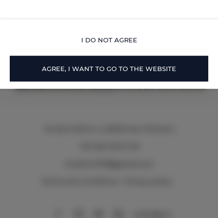
I DO NOT AGREE
AGREE, I WANT TO GO TO THE WEBSITE
Via del Sodino 4
, 06063 San Feliciano
+39 348 719 67 09
ILSodino1738@gmail.com
Terms and Conditions
Privacy policy
AirBnB
Booking