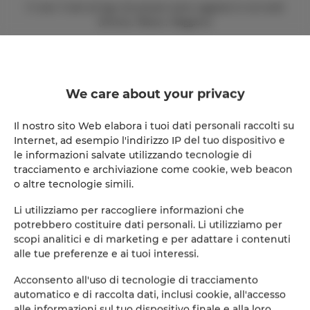
Ci sono 3 isole sul lago che possono essere raggiunte in vari modi
(Polvese, Minore, Maggiore)
Numerosi sono i vigneti, gli uliveti, i borghi e gli antichi castelli, i resti
degli Etruschi intorno.
La Toscana è proprio dietro il lago. Proprio dalla casa si può vedere il
We care about your privacy
vulcano toscano - Monte Amiata
Distanze: Cortona 25km, Montepulciano 40km, Pienza 70km. Arezzo
Il nostro sito Web elabora i tuoi dati personali raccolti su
60km, Siena 80km, Montalcino 85km Perugia 25km, Assisi 30km
Internet, ad esempio l'indirizzo IP del tuo dispositivo e
Firenze 130km, Castiglione del Lago 20km,
le informazioni salvate utilizzando tecnologie di
tracciamento e archiviazione come cookie, web beacon
L'aeroporto più vicino è a Perugia 25 km,
o altre tecnologie simili.
Roma 180 km,
Li utilizziamo per raccogliere informazioni che
potrebbero costituire dati personali. Li utilizziamo per
Pisa 180 km.
scopi analitici e di marketing e per adattare i contenuti
alle tue preferenze e ai tuoi interessi.
Vulcano Monte Amiata visibile dalla casa a circa 90 km - ottime piste da
Acconsento all'uso di tecnologie di tracciamento
sci.
automatico e di raccolta dati, inclusi cookie, all'accesso
alle informazioni sul tuo dispositivo finale e alla loro