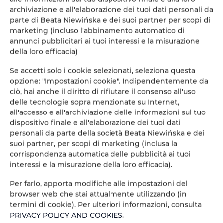
Buon accesso in auto. Ottimo accesso dall'autostrada - a pochi minuti.
archiviazione e all'elaborazione dei tuoi dati personali da
Attrazioni: Città di storia e d'arte, montagne, lago, biciclette, vela, bagni
parte di Beata Niewińska e dei suoi partner per scopi di
nel lago, jogging, trekking, yoga, cucina italiana cibo e lifestyle
marketing (incluso l'abbinamento automatico di
annunci pubblicitari ai tuoi interessi e la misurazione
della loro efficacia)
Per cosa amerai questo posto?
Se accetti solo i cookie selezionati, seleziona questa
- area recintata,
opzione: "Impostazioni cookie". Indipendentemente da
ciò, hai anche il diritto di rifiutare il consenso all'uso
- appartamenti indipendenti con cucine e bagni propri,
delle tecnologie sopra menzionate su Internet,
- vicinanza al lago,
all'accesso e all'archiviazione delle informazioni sul tuo
dispositivo finale e all'elaborazione dei tuoi dati
- posizione panoramica in collina,
personali da parte della società Beata Niewińska e dei
suoi partner, per scopi di marketing (inclusa la
- piscina all'aperto con acqua salata,
corrispondenza automatica delle pubblicità ai tuoi
- posizione nel cuore dell'Italia (Umbria, vicino alla Toscana),
interessi e la misurazione della loro efficacia).
- vicino alla civiltà ma tranquillo e appartato,
Per farlo, apporta modifiche alle impostazioni del
browser web che stai attualmente utilizzando (in
- appartamenti indipendenti e discreti,
termini di cookie). Per ulteriori informazioni, consulta
PRIVACY POLICY AND COOKIES
.
- vicino ai ristoranti,