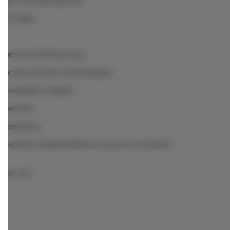
ligne via booking.com).
nt saisir :
res de 10 EUR par jour.
 avec des animaux domestiques.
boursable au départ.
lissement.
ablissement
soumises à disponibilité et pourront entraîner
rçon, etc.