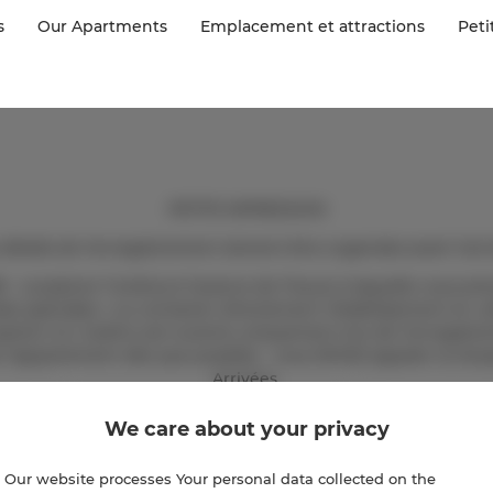
s
Our Apartments
Emplacement et attractions
Peti
PETITE IMPRESSION
 détails de l'enregistrement doivent être organisés avant l'arri
 - Locazione Turistica à l'avance de l'heure à laquelle vous prév
 spéciales » ou contacter directement l'établissement en uti
ption à IL Sodino est ouverte uniquement lors de l'enregist
 de l'appartement dès que possible - vous DEVEZ appeler la ré
Arrivées.
Check-in 16:00-20:00
We care about your privacy
Check-out 10:00
Our website processes Your personal data collected on the