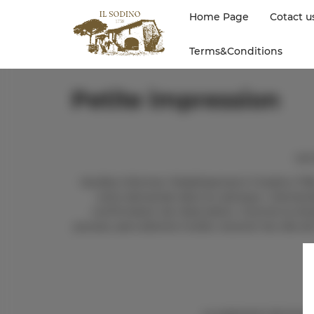
Home Page
Cotact u
Terms&Conditions
Petite impression
Les
Veuillez informer l'établissement Il Sodino 1738
votre demande dans la rubrique « Demandes
confirmation de réservation. Comme la réce
pouvez, sans attente inutile, recevoir les clés