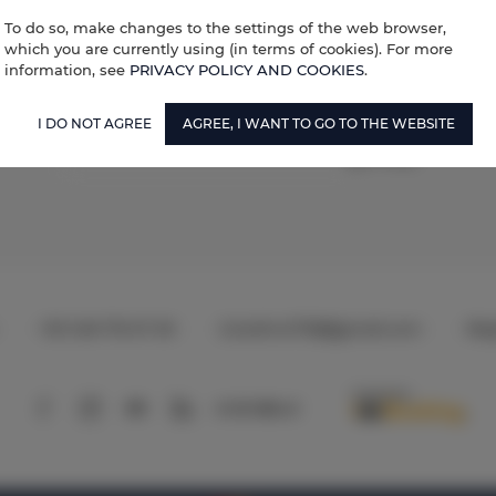
To do so, make changes to the settings of the web browser,
l'arrivée. Ce sera un paiement en espèces. Le montant payé d
which you are currently using (in terms of cookies). For more
oursé en totalité, en espèces, sous réserve d'une inspection 
information, see
PRIVACY POLICY AND COOKIES
.
I DO NOT AGREE
AGREE, I WANT TO GO TO THE WEBSITE
urés et couvrent les équipements suivants (serviettes, linge de 
chaises longues, parasols, nettoyage final)
+39 348 719 67 09
ILSodino1738@gmail.com
Rè
AirBnB
Booking