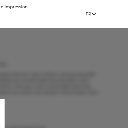
te impression
LANGUE DU SITE:
, AFFICHER LES LAN
FR
vée.
oyez d'arriver. Pour ce faire, vous pouvez saisir
lisant les coordonnées fournies dans votre
rement, c'est pour votre commodité que vous
ception au numéro de contact 1 heure avant votre