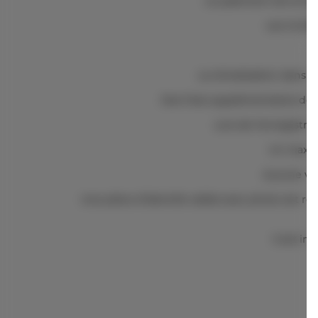
Le paiement de la tota
Les invité
La climatisation dans 
Des frais supplémentaires de 
Lors de l'enregistr
Un maximu
Aucune ven
Une pièce d'identité valide avec photo est re
Il est in