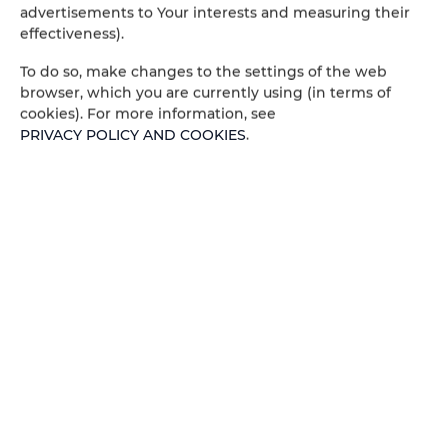
advertisements to Your interests and measuring their
effectiveness).
Pourquoi aimerez-vous cet endroit ?
To do so, make changes to the settings of the web
- terrain clôturé,
browser, which you are currently using (in terms of
- des appartements indépendants avec leurs propres
cookies). For more information, see
cuisines et salles de bains,
PRIVACY POLICY AND COOKIES
.
- la proximité du lac,
- emplacement panoramique sur la colline,
- piscine extérieure d'eau salée,
- situation au coeur de l'Italie (Ombrie, proche de la
Toscane),
- proche de la civilisation mais calme et isolé,
- des appartements indépendants et discrets,
- à proximité des restaurants,
- grand parking intérieur fermé,