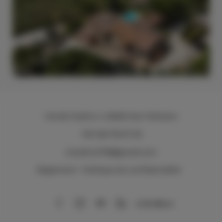
Via del Sodino 4
, 06063 San Feliciano
+39 348 719 67 09
ILSodino1738@gmail.com
Règlement
Politique de confidentialité
AirBnB
Booking