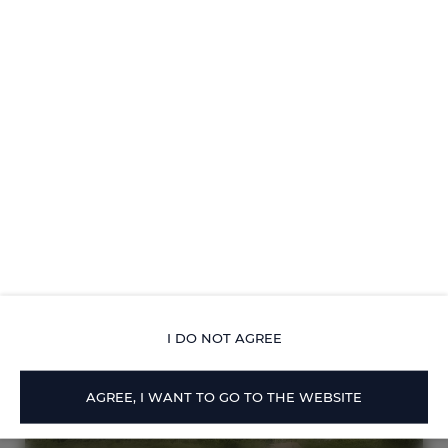
- grand réseau routier et de communication,
- à proximité de la nature,
- promenade du lac,
- parc aquatique à proximité,
- Quartier sous protection légale du paysage
Check-in 16:00-20:00
Check-out 10:00
I DO NOT AGREE
AGREE, I WANT TO GO TO THE WEBSITE