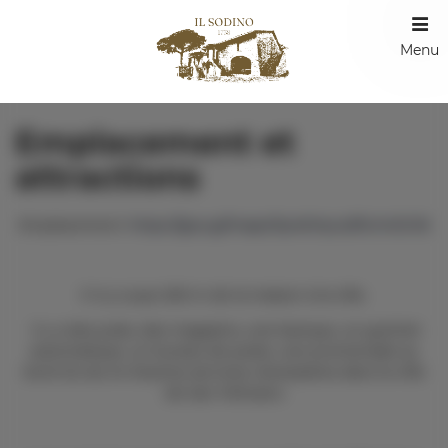
Menu
Emplacement et
attractions
Emplacement:
https://goo.gl/maps/Sp4DHyvz2ftUmDG16
Il n'y a que 200 m de la maison à la ville.
Il y a des pubs, des magasins, une banque, un guichet
automatique, un bureau de poste, une promenade au
bord du lac et d'autres services nécessaires dans la ville
de San Feliciano