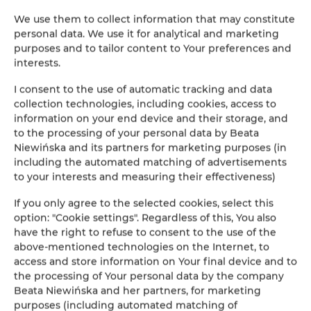
Pérouse 25 km, Assise 30 km, Florence 130 km,
We use them to collect information that may constitute
Castiglione del Lago 20 km,
personal data. We use it for analytical and marketing
purposes and to tailor content to Your preferences and
interests.
L'aéroport le plus proche est à Pérouse 25 km,
I consent to the use of automatic tracking and data
Rome 180 km,
collection technologies, including cookies, access to
information on your end device and their storage, and
Pise 180 km.
to the processing of your personal data by Beata
Niewińska and its partners for marketing purposes (in
including the automated matching of advertisements
Volcan Monte Amiata visible de la maison à environ 90
to your interests and measuring their effectiveness)
km - grandes pistes de ski.
If you only agree to the selected cookies, select this
option: "Cookie settings". Regardless of this, You also
have the right to refuse to consent to the use of the
Bon accès en voiture. Très bon accès depuis l'autoroute -
above-mentioned technologies on the Internet, to
à quelques minutes. Attractions: Villes d'histoire et d'art,
access and store information on Your final device and to
montagnes, lac, vélos, voile, baignade dans le lac,
the processing of Your personal data by the company
jogging, trekking, yoga, cuisine Cuisine italienne et style
Beata Niewińska and her partners, for marketing
de vie
purposes (including automated matching of