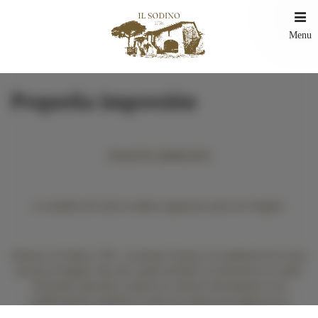
Menu
Pequeña impresión
PEQUEÑA IMPRESIÓN
Los detalles del check-in deben organizarse antes de la llegada.
Informa a Il Sodino 1738 - Locazione Turistica con antelación de tu hora
prevista de llegada. Para ello, puede introducir su solicitud en el cuadro
Solicitudes especiales o ponerse en contacto directamente con el
establecimiento mediante los datos de contacto que figuran en la
confirmación de su reserva. Como la recepción de IL Sodino está abierta