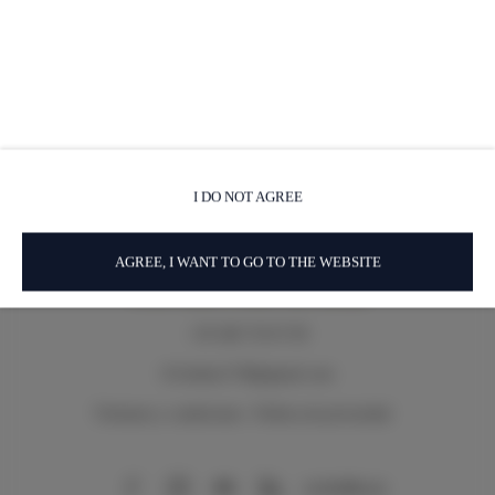
sujeto a una inspección de la propiedad.
Se cobra una tarifa de servicio única de 85 € y cubre los siguientes
servicios (toallas, ropa de cama, agua, iluminación, uso de la piscina,
tumbonas, sombrillas, limpieza final)
I DO NOT AGREE
AGREE, I WANT TO GO TO THE WEBSITE
Via del Sodino 4
, 06063 San Feliciano
+39 348 719 67 09
ILSodino1738@gmail.com
Términos y condiciones
Política de privacidad
AirBnB
Booking