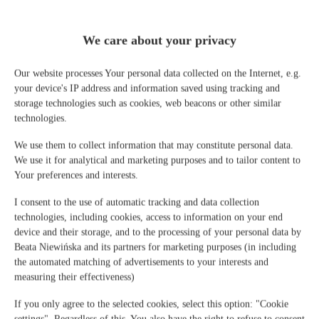
solo durante el check in, es para su comodidad que pueda, sin esperas
innecesarias, recibir las llaves del apartamento lo antes posible. DEBE
We care about your privacy
llamar a la recepción al número de contacto 1 hora antes de su llegada.
Check-in 16:00-20:00
Our website processes Your personal data collected on the Internet, e.g.
your device's IP address and information saved using tracking and
Check-out 10:00
storage technologies such as cookies, web beacons or other similar
technologies.
El pago de la estancia completa debe realizarse antes de la llegada (pago
We use them to collect information that may constitute personal data.
online a través de booking.com).
We use it for analytical and marketing purposes and to tailor content to
Your preferences and interests.
I consent to the use of automatic tracking and data collection
Los huéspedes que utilicen un dispositivo GPS como dirección de destino
technologies, including cookies, access to information on your end
deben ingresar:
device and their storage, and to the processing of your personal data by
Via del Sodino 4, San Feliciano (PG)
Beata Niewińska and its partners for marketing purposes (in including
the automated matching of advertisements to your interests and
El aire acondicionado del apartamento está disponible por un suplemento
measuring their effectiveness)
de 10 EUR al día.
If you only agree to the selected cookies, select this option: "Cookie
Hay un cargo adicional de 30 EUR por mascota por estadía en caso de
settings". Regardless of this, You also have the right to refuse to consent