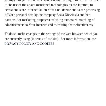
llegar con mascotas.
to the use of the above-mentioned technologies on the Internet, to
access and store information on Your final device and to the processing
Al hacer el registro de entrada, solicitamos un depósito de 100 € en
of Your personal data by the company Beata Niewińska and her
efectivo, que es reembolsable a la salida.
partners, for marketing purposes (including automated matching of
Se permite un máximo de 1 mascota en la propiedad.
advertisements to Your interests and measuring their effectiveness).
No hay ventas de alimentos y bebidas disponibles en esta propiedad.
To do so, make changes to the settings of the web browser, which you
are currently using (in terms of cookies). For more information, see
Se requiere una identificación válida con foto al momento del check-in.
PRIVACY POLICY AND COOKIES
.
Las solicitudes especiales estarán sujetas a disponibilidad y pueden estar
sujetas a un cargo adicional.
Está prohibido organizar despedidas de soltero/a, etc.
Piscina abierta del 1 mai al 1 de octuber
Se requiere un depósito por daños de EUR 100 a la llegada. Será un pago
en efectivo. El importe abonado deberá reembolsarse al hacer el registro
de salida. Su depósito será reembolsado en su totalidad, en efectivo,