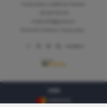
Via del Sodino 4
, 06063 San Feliciano
+39 348 719 67 09
ILSodino1738@gmail.com
Terms and Conditions
Privacy policy
AirBnB
Booking