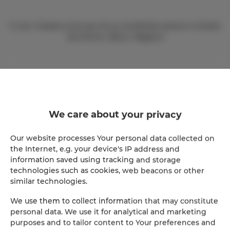
Er zijn 3 eilanden op het meer die op verschillende manieren te bereiken
zijn (Polvese, Minore, Maggiore)
Er zijn veel wijngaarden, olijfboomgaarden, kleine stadjes en oude
kastelen, de overblijfselen van de Etrusken in de buurt.
We care about your privacy
Toscane ligt direct achter het meer.
Direct vanuit het huis kunt u de
Toscaanse vulkaan Monte Amiata zien
Our website processes Your personal data collected on
the Internet, e.g. your device's IP address and
information saved using tracking and storage
Afstanden: Cortona 25 km, Montepulciano 40 km, Pienza 70 km. Arezzo
technologies such as cookies, web beacons or other
60 km, Siena 80 km, Montalcino 85 km, Perugia 25 km, Assisi 30 km,
similar technologies.
Florence 130 km, Castiglione del Lago 20 km,
We use them to collect information that may constitute
personal data. We use it for analytical and marketing
purposes and to tailor content to Your preferences and
De dichtstbijzijnde luchthaven is in Perugia 25 km,