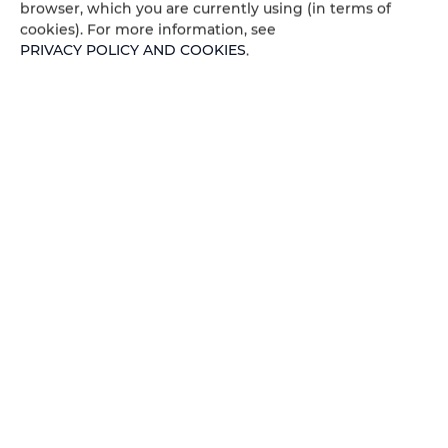
browser, which you are currently using (in terms of
- panoramische ligging op de heuvel,
cookies). For more information, see
- buitenzwembad met zout water,
PRIVACY POLICY AND COOKIES
.
- locatie in het hart van Italië (Umbrië, vlakbij Toscane),
- dicht bij de bewoonde wereld maar toch rustig en afgelegen,
- onafhankelijke en discrete appartementen,
- dicht bij de restaurants,
- grote interne afgesloten parkeerplaats,
- geweldig wegen- en communicatienetwerk,
- in de nabijheid van de natuur,
- promenade langs het meer,
- aquapark in de omgeving,
- Wijk onder wettelijke landschapsbescherming
Check-in 16:00-20:00