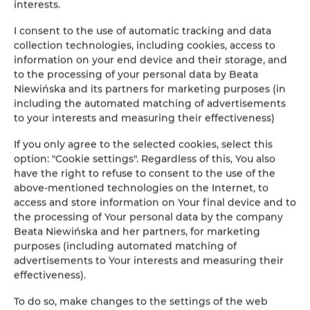
interests.
Rome 180km,
I consent to the use of automatic tracking and data
Pisa 180km.
collection technologies, including cookies, access to
information on your end device and their storage, and
to the processing of your personal data by Beata
Niewińska and its partners for marketing purposes (in
Monte Amiata vulkaan zichtbaar vanaf het huis ongeveer 90 km -
including the automated matching of advertisements
geweldige skipistes.
to your interests and measuring their effectiveness)
Goede bereikbaarheid met de auto.
Zeer goede toegang vanaf de snelweg
- een paar minuten. Attracties: Steden met geschiedenis en kunst, bergen,
If you only agree to the selected cookies, select this
meren, fietsen, zeilen, zwemmen in het meer, joggen, wandelen, yoga,
option: "Cookie settings". Regardless of this, You also
koken Italiaans eten en lifestyle
have the right to refuse to consent to the use of the
above-mentioned technologies on the Internet, to
access and store information on Your final device and to
the processing of Your personal data by the company
Waarom ga je van deze plek houden?
Beata Niewińska and her partners, for marketing
- omheind terrein,
purposes (including automated matching of
advertisements to Your interests and measuring their
- zelfstandige appartementen met eigen keuken en badkamer,
effectiveness).
- nabijheid van het meer,
To do so, make changes to the settings of the web