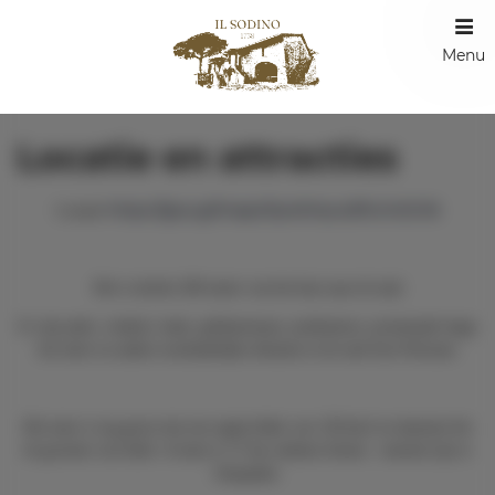
Menu
Locatie en attracties
https://goo.gl/maps/Sp4DHyvz2ftUmDG16
Locatie
Het is slechts 200 meter van het huis naar de stad.
Er zijn pubs, winkels, bank, geldautomaat, postkantoor, promenade langs
het meer en andere noodzakelijke diensten in de stad San Feliciano
Het meer is erg groot met een oppervlakte van 128 km2 en daarmee het
4e grootste van Italië. Je kunt er 57 km omheen fietsen - meestal zijn er
fietspaden.